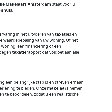
lle Makelaars Amsterdam
staat voor u
nhuis
.
rvaring in het uitvoeren van
taxatie
s en
ve waardebepaling van uw woning. Of het
woning, een financiering of een
gedegen
taxatie
rapport dat voldoet aan alle
g een belangrijke stap is en streven ernaar
erlening te bieden. Onze
makelaar
s nemen
en te beoordelen, zodat u een realistische